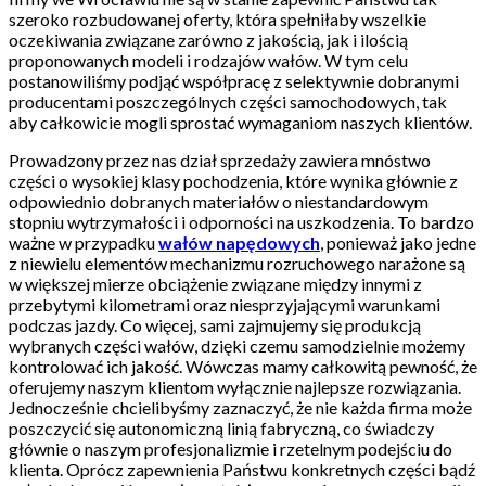
szeroko rozbudowanej oferty, która spełniłaby wszelkie
oczekiwania związane zarówno z jakością, jak i ilością
proponowanych modeli i rodzajów wałów. W tym celu
postanowiliśmy podjąć współpracę z selektywnie dobranymi
producentami poszczególnych części samochodowych, tak
aby całkowicie mogli sprostać wymaganiom naszych klientów.
Prowadzony przez nas dział sprzedaży zawiera mnóstwo
części o wysokiej klasy pochodzenia, które wynika głównie z
odpowiednio dobranych materiałów o niestandardowym
stopniu wytrzymałości i odporności na uszkodzenia. To bardzo
ważne w przypadku
wałów napędowych
, ponieważ jako jedne
z niewielu elementów mechanizmu rozruchowego narażone są
w większej mierze obciążenie związane między innymi z
przebytymi kilometrami oraz niesprzyjającymi warunkami
podczas jazdy. Co więcej, sami zajmujemy się produkcją
wybranych części wałów, dzięki czemu samodzielnie możemy
kontrolować ich jakość. Wówczas mamy całkowitą pewność, że
oferujemy naszym klientom wyłącznie najlepsze rozwiązania.
Jednocześnie chcielibyśmy zaznaczyć, że nie każda firma może
poszczycić się autonomiczną linią fabryczną, co świadczy
głównie o naszym profesjonalizmie i rzetelnym podejściu do
klienta. Oprócz zapewnienia Państwu konkretnych części bądź