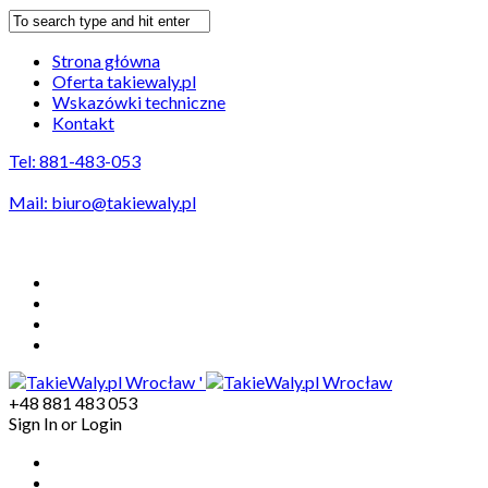
Strona główna
Oferta takiewaly.pl
Wskazówki techniczne
Kontakt
Tel: 881-483-053
Mail:
biuro@takiewaly.pl
Odbiór wałów na terenie Wrocławia GRATIS
'
+48 881 483 053
Sign In
or
Login