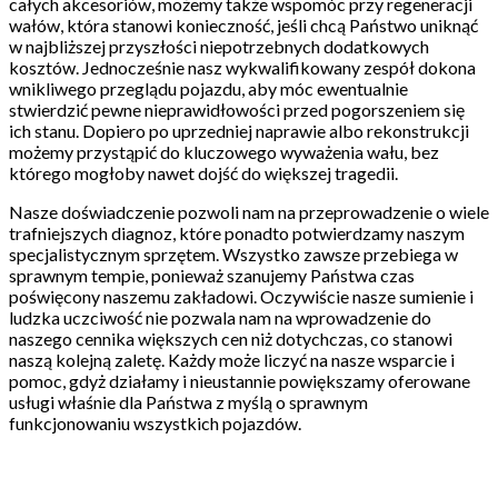
całych akcesoriów, możemy także wspomóc przy regeneracji
wałów, która stanowi konieczność, jeśli chcą Państwo uniknąć
w najbliższej przyszłości niepotrzebnych dodatkowych
kosztów. Jednocześnie nasz wykwalifikowany zespół dokona
wnikliwego przeglądu pojazdu, aby móc ewentualnie
stwierdzić pewne nieprawidłowości przed pogorszeniem się
ich stanu. Dopiero po uprzedniej naprawie albo rekonstrukcji
możemy przystąpić do kluczowego wyważenia wału, bez
którego mogłoby nawet dojść do większej tragedii.
Nasze doświadczenie pozwoli nam na przeprowadzenie o wiele
trafniejszych diagnoz, które ponadto potwierdzamy naszym
specjalistycznym sprzętem. Wszystko zawsze przebiega w
sprawnym tempie, ponieważ szanujemy Państwa czas
poświęcony naszemu zakładowi. Oczywiście nasze sumienie i
ludzka uczciwość nie pozwala nam na wprowadzenie do
naszego cennika większych cen niż dotychczas, co stanowi
naszą kolejną zaletę. Każdy może liczyć na nasze wsparcie i
pomoc, gdyż działamy i nieustannie powiększamy oferowane
usługi właśnie dla Państwa z myślą o sprawnym
funkcjonowaniu wszystkich pojazdów.