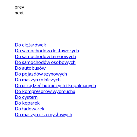
prev
next
Wały napędowe
Do ciężarówek
Do samochodów dostawczych
Do samochodów terenowych
Do samochodów osobowych
Do autobusów
Do pojazdów szynowych
Do maszyn rolniczych
Do urządzeń hutniczych i kopalnianych
Do kompresorów wydmuchu
Do cystern
Do koparek
Do ładowarek
Do maszyn przemysłowych
Sprawdź ofertę