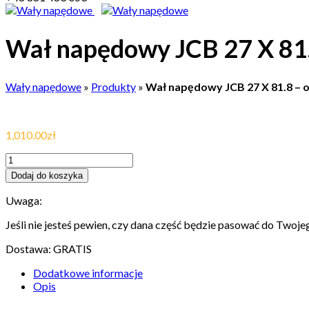
Wał napędowy JCB 27 X 8
Wały napędowe
»
Produkty
»
Wał napędowy JCB 27 X 81.8 –
1,010.00
zł
Dodaj do koszyka
Uwaga:
Jeśli nie jesteś pewien, czy dana część będzie pasować do Twoj
Dostawa: GRATIS
Dodatkowe informacje
Opis