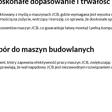
oskonałe dopasowanie i trwałość
ektowany z myślą o maszynach JCB, gdzie wymagana jest wysoka w
nością na zużycie, wstrząsy i korozję, co sprawia, że doskonale
onentów maszyn JCB, co gwarantuje łatwy montaż i pełną kompat
bór do maszyn budowlanych
t, który zapewnia efektywność pracy maszyn JCB, zwiększając ic
sprawiają, że wał napędowy JCB jest niezawodnym rozwiązaniem