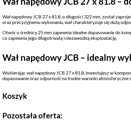
Wał napędowy JCB 27 x 81.8 – d
Wał napędowy JCB 27 x 81.8, o długości 322 mm, został zaproj
oraz precyzyjnemu wykonaniu, wał charakteryzuje się dużą odpor
Otwór o średnicy 25 mm zapewnia idealne dopasowanie do komp
co zapewnia jego długotrwałą i niezawodną eksploatację.
Wał napędowy JCB – idealny wy
Wybierając wał napędowy JCB 27 x 81.8, inwestujesz w komponen
dopasowanie oraz odporność na trudne warunki atmosferyczne 
Koszyk
Pozostała oferta: