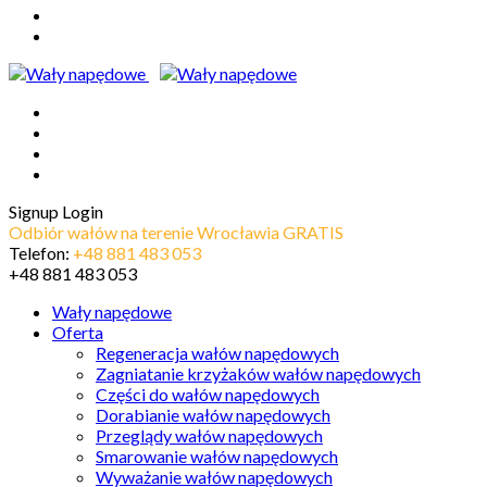
Signup
Login
Odbiór wałów na terenie Wrocławia GRATIS
Telefon:
+48 881 483 053
+48 881 483 053
Wały napędowe
Oferta
Regeneracja wałów napędowych
Zagniatanie krzyżaków wałów napędowych
Części do wałów napędowych
Dorabianie wałów napędowych
Przeglądy wałów napędowych
Smarowanie wałów napędowych
Wyważanie wałów napędowych