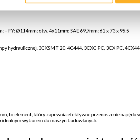
; – FY: Ø114mm; otw. 4x11mm; SAE 69,7mm; 61 x 73 x 95,5
mpy hydraulicznej. 3CXSMT 20, 4C444, 3CXC PC, 3CX PC, 4C
m, to element, który zapewnia efektywne przenoszenie napędu w 
i go idealnym wyborem do maszyn budowlanych.