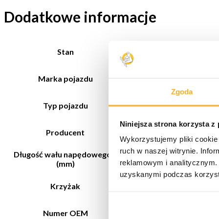
Dodatkowe informacje
Stan
Nowy
Marka pojazdu
JCB
Zgoda
Typ pojazdu
Pojazd wolnobieżny
Niniejsza strona korzysta z
Producent
DRIVESHAFT PARTS
Wykorzystujemy pliki cookie 
ruch w naszej witrynie. Inf
Długość wału napędowego L
322
reklamowym i analitycznym. 
(mm)
uzyskanymi podczas korzysta
Krzyżak
27 x 81,8
Numer OEM
914/44500, 914/60041