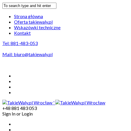
Strona główna
Oferta takiewaly.pl
Wskazówki techniczne
Kontakt
Tel: 881-483-053
Mail:
biuro@takiewaly.pl
Odbiór wałów na terenie Wrocławia GRATIS
'
+48 881 483 053
Sign In
or
Login