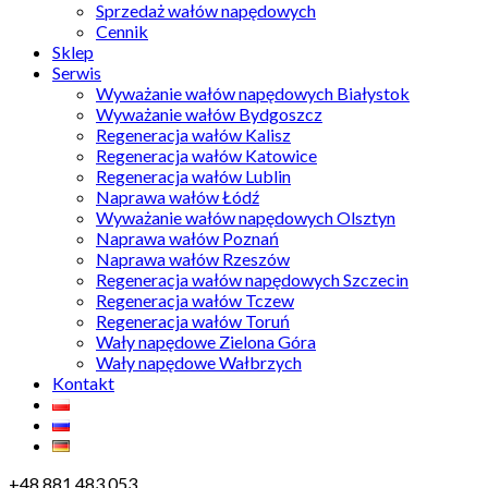
Sprzedaż wałów napędowych
Cennik
Sklep
Serwis
Wyważanie wałów napędowych Białystok
Wyważanie wałów Bydgoszcz
Regeneracja wałów Kalisz
Regeneracja wałów Katowice
Regeneracja wałów Lublin
Naprawa wałów Łódź
Wyważanie wałów napędowych Olsztyn
Naprawa wałów Poznań
Naprawa wałów Rzeszów
Regeneracja wałów napędowych Szczecin
Regeneracja wałów Tczew
Regeneracja wałów Toruń
Wały napędowe Zielona Góra
Wały napędowe Wałbrzych
Kontakt
+48 881 483 053