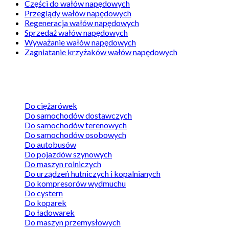
Części do wałów napędowych
Przeglądy wałów napędowych
Regeneracja wałów napędowych
Sprzedaż wałów napędowych
Wyważanie wałów napędowych
Zagniatanie krzyżaków wałów napędowych
Wały napędowe
Do ciężarówek
Do samochodów dostawczych
Do samochodów terenowych
Do samochodów osobowych
Do autobusów
Do pojazdów szynowych
Do maszyn rolniczych
Do urządzeń hutniczych i kopalnianych
Do kompresorów wydmuchu
Do cystern
Do koparek
Do ładowarek
Do maszyn przemysłowych