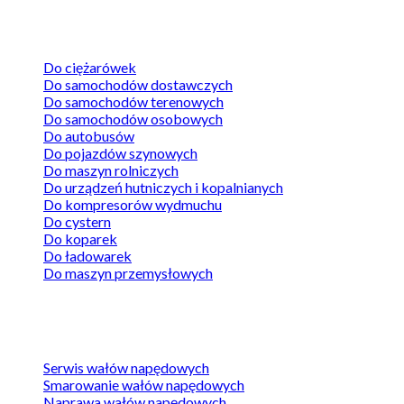
Wały napędowe
Do ciężarówek
Do samochodów dostawczych
Do samochodów terenowych
Do samochodów osobowych
Do autobusów
Do pojazdów szynowych
Do maszyn rolniczych
Do urządzeń hutniczych i kopalnianych
Do kompresorów wydmuchu
Do cystern
Do koparek
Do ładowarek
Do maszyn przemysłowych
Sprawdź ofertę
Serwis wałów napędowych
Smarowanie wałów napędowych
Naprawa wałów napędowych