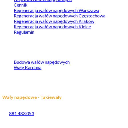
Cennik
Regeneracja wałów napędowych Warszawa
Regeneracja wałów napędowych Częstochowa
Regeneracja wałów napędowych Kraków
Regeneracja wałów napędowych Kielce
Regulamin
Baza wiedzy
Budowa wałów napędowych
Wały Kardana
Kontakt
Wały napędowe - Takiewaly
Grabiszyńska 241
53-234 Wrocław
tel.
881 483 053
Copyright © 2020 Wszelkie prawa zastrzeżone.
Tworzenie
stron www
,
pozycjonowanie
,
grafika
by