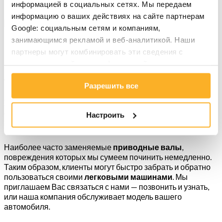
информацией в социальных сетях. Мы передаем
+48 881 483 053
информацию о ваших действиях на сайте партнерам
Google: социальным сетям и компаниям,
занимающимся рекламой и веб-аналитикой. Наши
Приводные валы для
партнеры могут комбинировать эти сведения с
предоставленной вами информацией, а также
легковых автомобилей
данными, которые они получили при использовании
Разрешить все
вами их сервисов.
Wały napędowe
»
Приводные валы для легковых
автомобилей
Настроить
Наиболее часто заменяемые
приводные
валы
,
повреждения которых мы сумеем починить немедленно.
Таким образом, клиенты могут быстро забрать и обратно
пользоваться своими
легковыми
машинами
. Мы
приглашаем Вас связаться с нами — позвонить и узнать,
или наша компания обслуживает модель вашего
автомобиля.