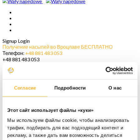
Signup
Login
Получение насыпей во Вроцлаве БЕСПЛАТНО
Телефон:
+48 881 483 053
+48 881 483 053
Главная
Предложение
Регенерация приводных валов
Согласие
Подробности
О нас
Кернение крестовин карданного вала
Запчасти к карданным валам
Техосмотр приводных валов
Балансировка карданных валов
Этот сайт использует файлы «куки»
Продажа карданных валов
Мы используем файлы cookie, чтобы анализировать
Контакт
трафик, подбирать для вас подходящий контент и
рекламу, а также дать вам возможность делиться