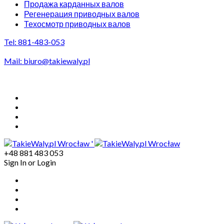
Продажа карданных валов
Регенерация приводных валов
Техосмотр приводных валов
Tel: 881-483-053
Mail:
biuro@takiewaly.pl
Odbiór wałów na terenie Wrocławia GRATIS
'
+48 881 483 053
Sign In
or
Login