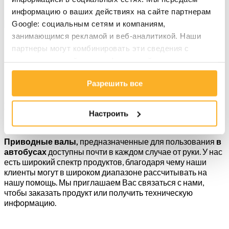
информацию о ваших действиях на сайте партнерам
+48 881 483 053
Google: социальным сетям и компаниям,
занимающимся рекламой и веб-аналитикой. Наши
Приводные валы для
партнеры могут комбинировать эти сведения с
предоставленной вами информацией, а также
автобусов
данными, которые они получили при использовании
Разрешить все
вами их сервисов.
Wały napędowe
»
Приводные валы для автобусов
Настроить
Приводные валы,
предназначенные для пользования
в
автобусах
доступны почти в каждом случае от руки. У нас
есть широкий спектр продуктов, благодаря чему наши
клиенты могут в широком диапазоне рассчитывать на
нашу помощь. Мы приглашаем Вас связаться с нами,
чтобы заказать продукт или получить техническую
информацию.