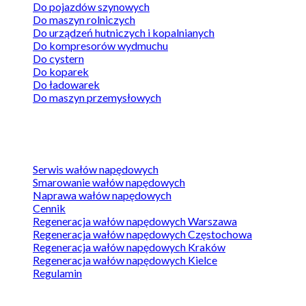
Do pojazdów szynowych
Do maszyn rolniczych
Do urządzeń hutniczych i kopalnianych
Do kompresorów wydmuchu
Do cystern
Do koparek
Do ładowarek
Do maszyn przemysłowych
Sprawdź ofertę
Serwis wałów napędowych
Smarowanie wałów napędowych
Naprawa wałów napędowych
Cennik
Regeneracja wałów napędowych Warszawa
Regeneracja wałów napędowych Częstochowa
Regeneracja wałów napędowych Kraków
Regeneracja wałów napędowych Kielce
Regulamin