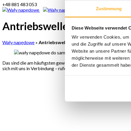
+48 881 483 053
Zustimmung
Antriebswellen für Person
Diese Webseite verwendet 
Wir verwenden Cookies, um I
Wały napędowe
»
Antriebswellen für Personenkraftwägen
und die Zugriffe auf unsere 
Website an unsere Partner fü
möglicherweise mit weiteren
Das sind die am häufigsten gewechselten
Antriebswellen
, dere
der Dienste gesammelt habe
sich mit uns in Verbindung – rufen Sie uns an und erfahren Sie, ob