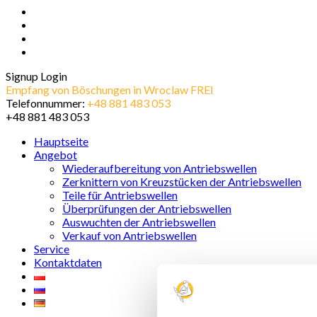
Signup
Login
Empfang von Böschungen in Wroclaw FREI
Telefonnummer:
+48 881 483 053
+48 881 483 053
Hauptseite
Angebot
Wiederaufbereitung von Antriebswellen
Zerknittern von Kreuzstücken der Antriebswellen
Teile für Antriebswellen
Überprüfungen der Antriebswellen
Auswuchten der Antriebswellen
Verkauf von Antriebswellen
Service
Kontaktdaten