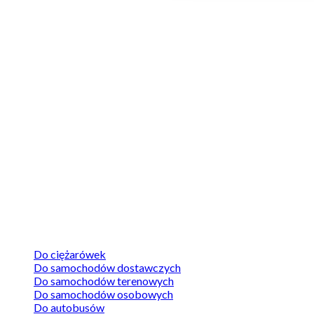
Wały napędowe
Do ciężarówek
Do samochodów dostawczych
Do samochodów terenowych
Do samochodów osobowych
Do autobusów