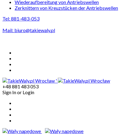
Wiederaufbereitung von Antriebswellen
Zerknittern von Kreuzstücken der Antriebswellen
Tel: 881-483-053
Mail:
biuro@takiewaly.pl
Odbiór wałów na terenie Wrocławia GRATIS
'
+48 881 483 053
Sign In
or
Login