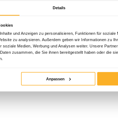
Details
enkraftwägen
Cookies
nhalte und Anzeigen zu personalisieren, Funktionen für soziale
Website zu analysieren. Außerdem geben wir Informationen zu I
r soziale Medien, Werbung und Analysen weiter. Unsere Partner
 Daten zusammen, die Sie ihnen bereitgestellt haben oder die s
n Beschädigungen sofort von uns repariert werden. Unsere Kunden 
n.
 wir die Teile für Ihr Fahrzeugmodell besitzen
Anpassen