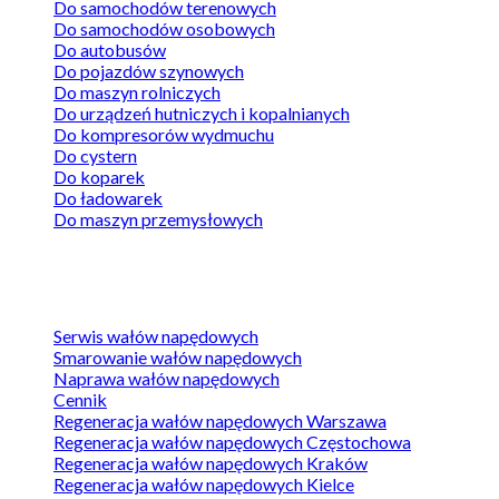
Do samochodów terenowych
Do samochodów osobowych
Do autobusów
Do pojazdów szynowych
Do maszyn rolniczych
Do urządzeń hutniczych i kopalnianych
Do kompresorów wydmuchu
Do cystern
Do koparek
Do ładowarek
Do maszyn przemysłowych
Sprawdź ofertę
Serwis wałów napędowych
Smarowanie wałów napędowych
Naprawa wałów napędowych
Cennik
Regeneracja wałów napędowych Warszawa
Regeneracja wałów napędowych Częstochowa
Regeneracja wałów napędowych Kraków
Regeneracja wałów napędowych Kielce