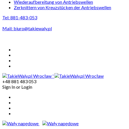
Wiederaufbereitung von Antriebswellen
Zerknittern von Kreuzstücken der Antriebswellen
Tel: 881-483-053
Mail:
biuro@takiewaly.pl
Odbiór wałów na terenie Wrocławia GRATIS
'
+48 881 483 053
Sign In
or
Login