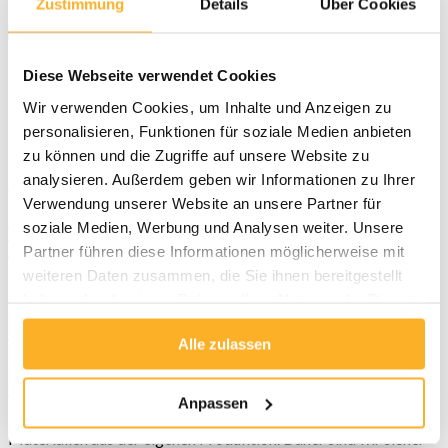
Zustimmung
Details
Über Cookies
+48 881 483 053
Diese Webseite verwendet Cookies
Zerknittern von
Wir verwenden Cookies, um Inhalte und Anzeigen zu
Kreuzstücken der
personalisieren, Funktionen für soziale Medien anbieten
zu können und die Zugriffe auf unsere Website zu
Antriebswellen
analysieren. Außerdem geben wir Informationen zu Ihrer
Verwendung unserer Website an unsere Partner für
soziale Medien, Werbung und Analysen weiter. Unsere
Wały napędowe
»
Zerknittern von Kreuzstücken der
Partner führen diese Informationen möglicherweise mit
Antriebswellen
weiteren Daten zusammen, die Sie ihnen bereitgestellt
Das Kreuzstück der Antriebswelle
ist ein der wichtigsten
haben oder die sie im Rahmen Ihrer Nutzung der Dienste
Elemente des ganzen Starthilfemechanismus, ohne den unsere
gesammelt haben.
Fahrzeuge nicht losfahren können. Es ist besonders auf die
Wahl dieses Teils zu achten, da viel vom späteren Funktionieren
Alle zulassen
der Antriebswelle abhängt. Die Qualität des Kreuzstücks ist
dass das Hauptauswahlkriterium, wodurch Sie an erneuten
Wechseln sparen können. Wir zeichnen uns vor allem durch den
Anpassen
Professionalismus aus und aus diesem Grund verwenden wir nur
Materialien aus der eigenen Produktion. Daher sind wir sicher